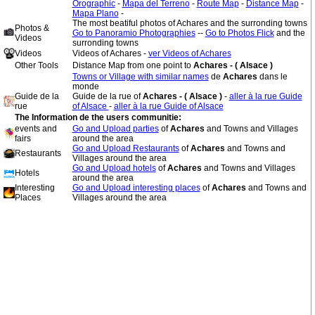
Orographic
-
Mapa del Terreno
-
Route Map
-
Distance Map
-
Mapa Plano
-
The most beatiful photos of Achares and the surronding towns
Photos &
Go to Panoramio Photographies
--
Go to Photos Flick
and the
Videos
surronding towns
Videos
Videos of Achares -
ver Videos of Achares
Other Tools
Distance Map from one point to
Achares - ( Alsace )
Towns or Village with similar names
de
Achares
dans le
monde
Guide de la
Guide de la rue of
Achares - ( Alsace )
-
aller à la rue Guide
rue
of Alsace
-
aller à la rue Guide of Alsace
The Information de the users communitie:
events and
Go and Upload parties
of
Achares
and Towns and Villages
fairs
around the area
Go and Upload Restaurants
of
Achares
and Towns and
Restaurants
Villages around the area
Go and Upload hotels
of
Achares
and Towns and Villages
Hotels
around the area
Interesting
Go and Upload interesting places
of
Achares
and Towns and
Places
Villages around the area