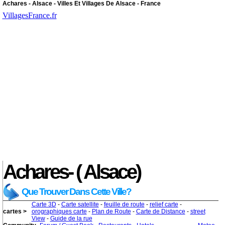
Achares - Alsace - Villes Et Villages De Alsace - France
VillagesFrance.fr
Achares- ( Alsace)
Que Trouver Dans Cette Ville?
Carte 3D
-
Carte satellite
-
feuille de route
-
relief carte
-
cartes >
orographiques carte
-
Plan de Route
-
Carte de Distance
-
street
View
-
Guide de la rue