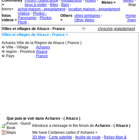
Community
Forum / Guest Book
-
Restaurants
-
Hotels
-
Meteo
-
Meteo >
>
lieux à visiter
-
fètes
-
Bars
-
Map
biens>
achat maison - appartament
-
location maison - appartament
Vidéos
-
Photos -
fotos
Others
villes similaires
-
Home
Panoramio
-
Photos
videos >
>
Other Webs
Town
Flicrk
;
Villes et villages de Alsace - France
s'inscrire gratuitement
Villes et villages de Alsace - France >
Achares Ville de la Région de Alsace ( France )
Ville - Village
Achares
region - Province
Alsace
Pays
France
Que puis-je voir dans Achares - ( Alsace )
Forum - Guest
Introduce a message in the forum de
Achares - ( Alsace )
Book
Maps
We have Certaines cartes d' Achares >
3D Map
-
Carte satellite
-
feuille de route
-
Reliev Map &