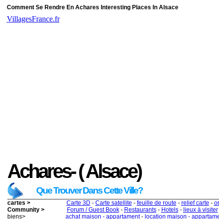
Comment Se Rendre En Achares Interesting Places In Alsace
VillagesFrance.fr
Achares- ( Alsace)
Que Trouver Dans Cette Ville?
cartes >
Carte 3D
-
Carte satellite
-
feuille de route
-
relief carte
-
o
Community >
Forum / Guest Book
-
Restaurants
-
Hotels
-
lieux à visiter
biens>
achat maison - appartament
-
location maison - appartam