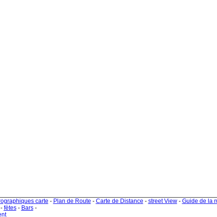
rographiques carte
-
Plan de Route
-
Carte de Distance
-
street View
-
Guide de la 
-
fètes
-
Bars
-
ent