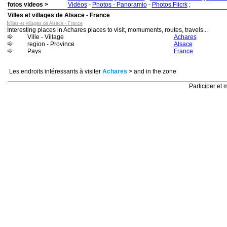
fotos videos >
Vidéos
-
Photos - Panoramio
-
Photos Flicrk
;
Villes et villages de Alsace - France
Villes et villages de Alsace - France
Interesting places in Achares places to visit, momuments, routes, travels...
Ville - Village
Achares
region - Province
Alsace
Pays
France
Les endroits intéressants à visiter
Achares
> and in the zone
Participer et m