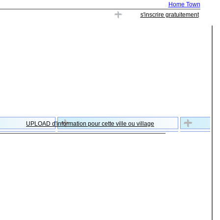
Home Town
s'inscrire gratuitement
UPLOAD d'information pour cette ville ou village