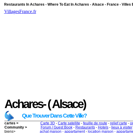
Restaurants In Achares - Where To Eat In Achares - Alsace - France - Villes 
VillagesFrance.fr
Achares- ( Alsace)
Que Trouver Dans Cette Ville?
cartes >
Carte 3D
-
Carte satellite
-
feuille de route
-
relief carte
-
o
Community >
Forum / Guest Book
-
Restaurants
-
Hotels
-
lieux à visiter
biens>
achat maison - appartament
-
location maison - appartam