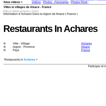
fotos videos >
Vidéos
-
Photos - Panoramio
-
Photos Flicrk
;
Villes et villages de Alsace - France
Villes et villages de Alsace - France
Information d' Achares Dans la région de Alsace ( France )
Restaurants In Achares
Ville - Village
Achares
region - Province
Alsace
Pays
France
Restaurants in
Achares
>
Participer et m