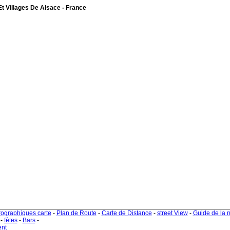
Et Villages De Alsace - France
rographiques carte
-
Plan de Route
-
Carte de Distance
-
street View
-
Guide de la 
-
fètes
-
Bars
-
ent