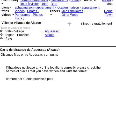
Community
Forum / Guest Book
-
Restaurants
-
Hotels
-
Meteo >
Meteo
-
>
lieux à visiter
-
fètes
-
Bars
-
Map
biens>
achat maison - appartament
-
location maison - appartament
fotos
Vidéos
-
Photos -
Others
villes similaires
-
Home
videos >
Panoramio
-
Photos
>
Other Webs
Town
Flicrk
;
Villes et villages de Alsace -
s'inscrire gratuitement
Villes et villages de Alsace -
Ville - Village
Aguessac
region - Province
Alsace
Pays
Carte de distance de Aguessac (Alsace)
Distance Map entre Aguessac y un punto
If that does not leave any of the locations correctly, please check the
names of places that you have written and write the format
nombre del pueblo,provincia,pais