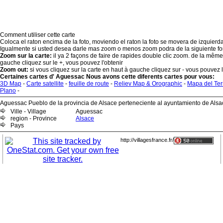
Comment utiliser cette carte
Coloca el raton encima de la foto, moviendo el raton la foto se movera de izquierd
Igualmente si usted desea darle mas zoom o menos zoom podra de la siguiente f
Zoom sur la carte:
il ya 2 façons de faire de rapides double clic zoom. de la même 
gauche cliquez sur le +, vous pouvez l'obtenir
Zoom out:
si vous cliquez sur la carte en haut à gauche cliquez sur - vous pouvez l
Certaines cartes d' Aguessac Nous avons cette diferents cartes pour vous:
3D Map
-
Carte satellite
-
feuille de route
-
Reliev Map & Orographic
-
Mapa del Ter
Plano
-
Aguessac Pueblo de la provincia de Alsace perteneciente al ayuntamiento de Alsa
Ville - Village
Aguessac
region - Province
Alsace
Pays
http://villagesfrance.fr/