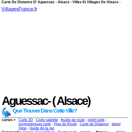
Carte De Distance D' Aguessac - Alsace - Villes Et Villages De Alsace -
VillagesFrance.fr
Aguessac- ( Alsace)
Que Trouver Dans Cette Ville?
cartes >
Carte 3D
-
Carte satellite
-
feuille de route
-
relief carte
-
orographiques carte
-
Plan de Route
-
Carte de Distance
-
street
View
-
Guide de la rue