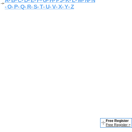
A
- B
- C
- D
- E
- F
- G
- H
- I
- J
- K
- L
- M
- N
- Ñ
- O
- P
- Q
- R
- S
- T
- U
- V
- X
- Y
- Z
Free Register
Free Register >