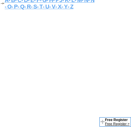
A
- B
- C
- D
- E
- F
- G
- H
- I
- J
- K
- L
- M
- N
- Ñ
- O
- P
- Q
- R
- S
- T
- U
- V
- X
- Y
- Z
Free Register
Free Register >