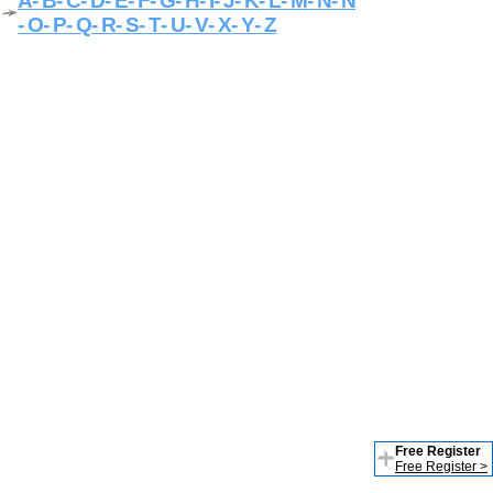
A
- B
- C
- D
- E
- F
- G
- H
- I
- J
- K
- L
- M
- N
- Ñ
- O
- P
- Q
- R
- S
- T
- U
- V
- X
- Y
- Z
Free Register
Free Register >