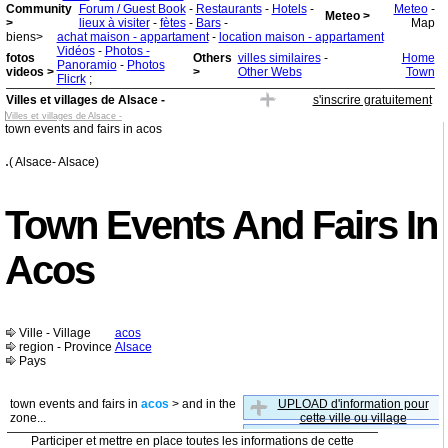
Community
Forum / Guest Book
-
Restaurants
-
Hotels
-
Meteo
-
Meteo >
>
lieux à visiter
-
fètes
-
Bars
-
Map
biens>
achat maison - appartament
-
location maison - appartament
Vidéos
-
Photos -
fotos
Others
villes similaires
-
Home
Panoramio
-
Photos
videos >
>
Other Webs
Town
Flicrk
;
Villes et villages de Alsace -
s'inscrire gratuitement
Villes et villages de Alsace -
town events and fairs in acos
.
( Alsace- Alsace)
Town Events And Fairs In
Acos
Ville - Village
acos
region - Province
Alsace
Pays
town events and fairs in
acos
> and in the
UPLOAD d'information pour
zone...
cette ville ou village
Participer et mettre en place toutes les informations de cette