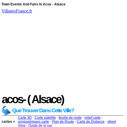
Town Events And Fairs In Acos - Alsace
VillagesFrance.fr
acos- ( Alsace)
Que Trouver Dans Cette Ville?
Carte 3D
-
Carte satellite
-
feuille de route
-
relief carte
-
cartes >
orographiques carte
-
Plan de Route
-
Carte de Distance
-
street
View
-
Guide de la rue